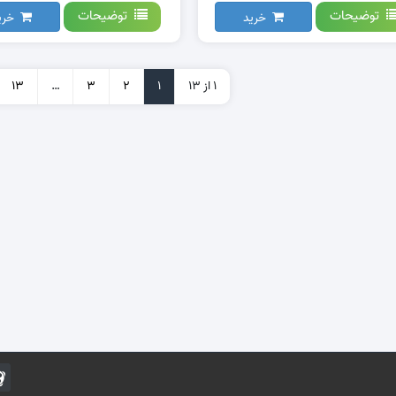
توضیحات
توضیحات
خرید
خری
1 از 13
1
2
3
…
13