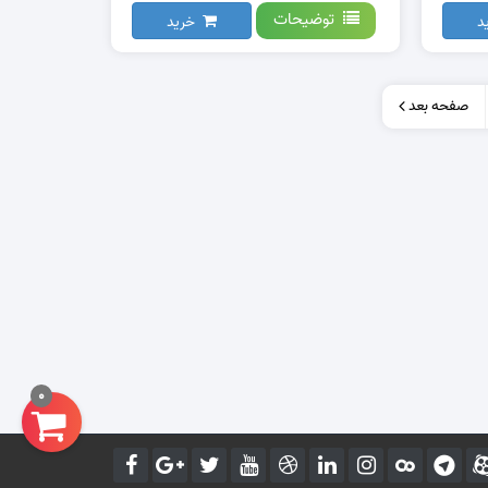
توضیحات
د
خرید
صفحه بعد
0