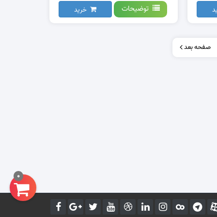
توضیحات
د
خرید
صفحه بعد
0