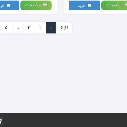
توضیحات
توضیحات
خرید
خری
1 از 5
1
2
3
…
5