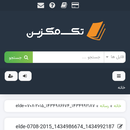
جستجو
خانه
خانه
»
رسانه
»
1434992187_1434986674_elde-0708-2015
1434992187_1434986674_elde-0708-2015