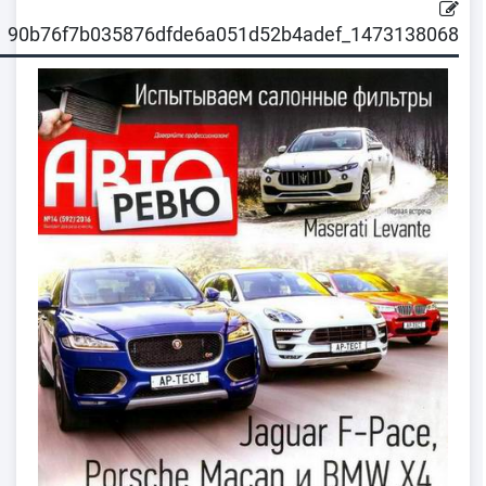
1473138068_90b76f7b035876dfde6a051d52b4adef