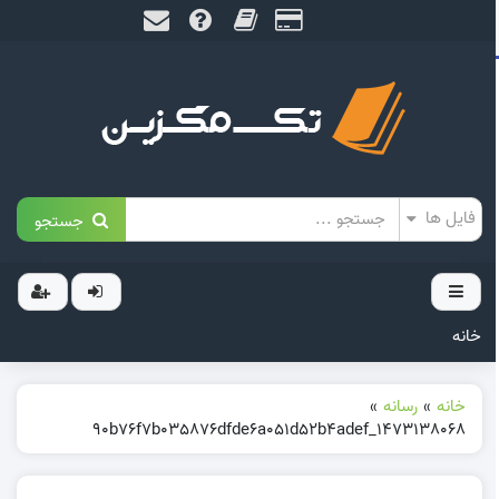
جستجو
خانه
خانه
»
رسانه
»
1473138068_90b76f7b035876dfde6a051d52b4adef