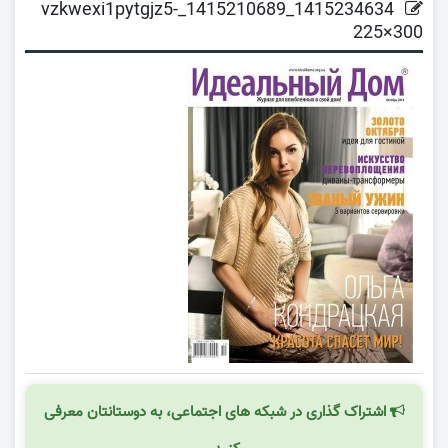
1415234634_1415210689_vzkwexi1pytgjz5-
225×300
اشتراک گذاری در شبکه های اجتماعی، به دوستانتان معرفی