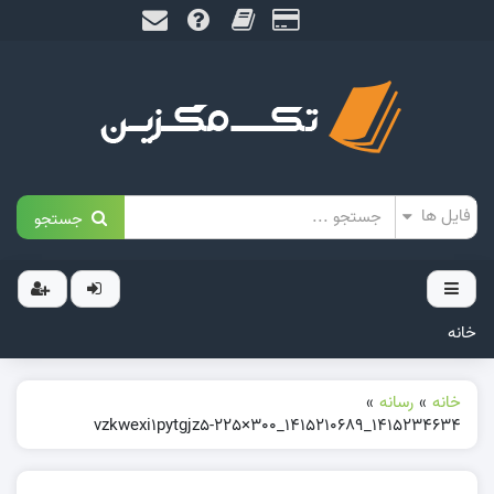
جستجو
خانه
خانه
»
رسانه
»
1415234634_1415210689_vzkwexi1pytgjz5-225×300