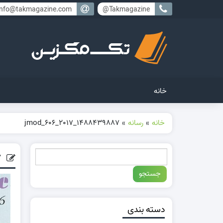
info@takmagazine.com
Takmagazine@
خانه
خانه
»
رسانه
»
1488439887_jmod_606_2017
1488439887_jmod_606_2017
دسته بندی