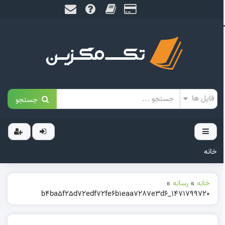
جستجو
خانه
خانه
»
رسانه
»
1471799720_b4ba5f25d72edf72fe6b1eaa7287e3d6