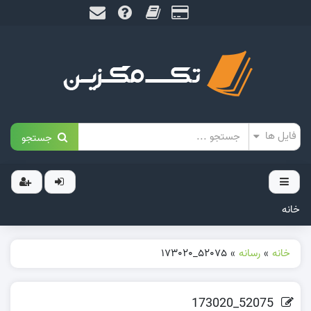
جستجو
خانه
خانه
»
رسانه
»
52075_173020
52075_173020