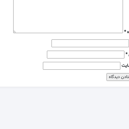
ه
*
*
ایت