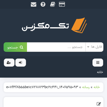
جستجو
خانه
خانه
»
رسانه
»
1406595093_e07f4f8b55be1c728823bc2c441