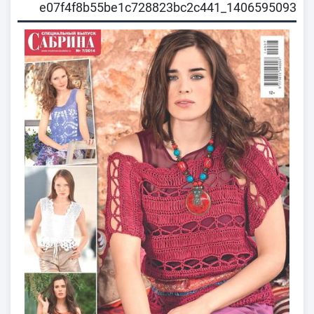
1406595093_e07f4f8b55be1c728823bc2c441