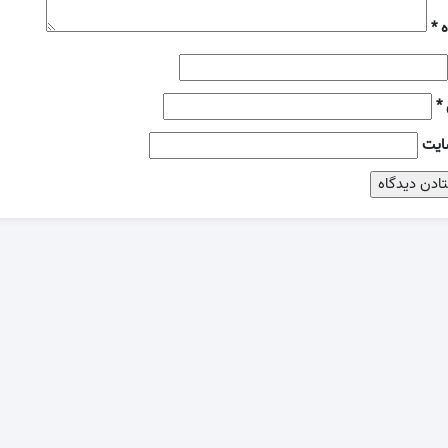
ه
*
*
ایت