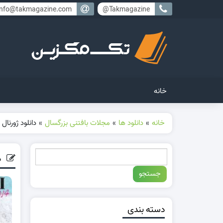
info@takmagazine.com
Takmagazine@
خانه
خانه
»
دانلود ها
»
مجلات بافتنی بزرگسال
»
دانلود ژورنال بافتنی  Jan 2014
دا
دسته بندی