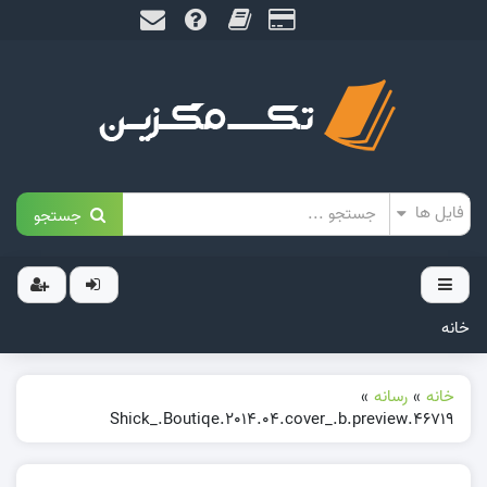
جستجو
خانه
خانه
»
رسانه
»
46719.Shick_.Boutiqe.2014.04.cover_.b.preview