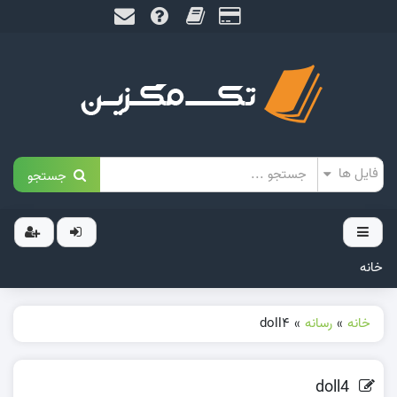
جستجو
خانه
خانه
»
رسانه
»
doll4
doll4