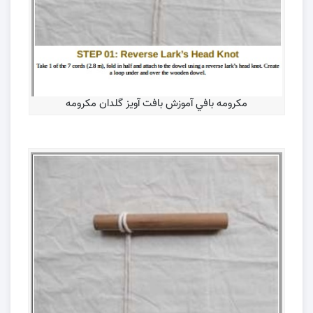
مكرومه بافي آموزش بافت آویز گلدان مکرومه